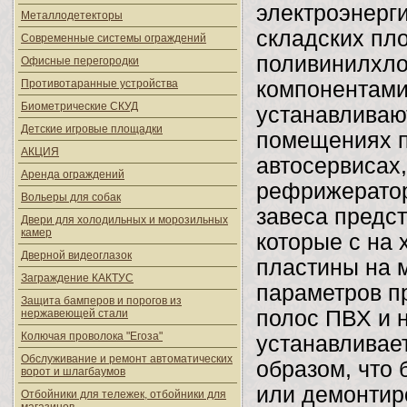
электроэнерг
Металлодетекторы
складских пл
Современные системы ограждений
поливинилхло
Офисные перегородки
Противотаранные устройства
компонентами
Биометрические СКУД
устанавливаю
Детские игровые площадки
помещениях п
АКЦИЯ
автосервисах
Аренда ограждений
рефрижератор
Вольеры для собак
завеса предст
Двери для холодильных и морозильных
камер
которые с на
Дверной видеоглазок
пластины на м
Заграждение КАКТУС
параметров п
Защита бамперов и порогов из
полос ПВХ и 
нержавеющей стали
Колючая проволока "Егоза"
устанавливает
Обслуживание и ремонт автоматических
образом, что
ворот и шлагбаумов
или демонтиро
Отбойники для тележек, отбойники для