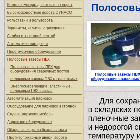
Полосовы
Комплектующие для откатных ворот
Высокоскоростные ворота DYNACO
Рольставни и рольворота
Турникеты, калитки, ограждения
Стойка с вытяжной лентой
Автоматические двери
Перегрузочное оборудование
Полосовые завесы ПВХ
Полосовые завесы ПВХ для
оборудования сварочных постов
Полосовые завесы ПВХ
полосовые завесы ПВХ от насекомых
оборудования сварочных 
Энергосберегающие, эластичные,
полосовые ПВХ-завесы
Автоматизация парковок
Для сохране
Оборудование для парковок и стоянок
в складских 
Садово-парковая мебель
пленочные за
Дорожное оборудование
и недорогой 
Обзорные зеркала безопасности
температуру и
Противопожарные двери, ворота