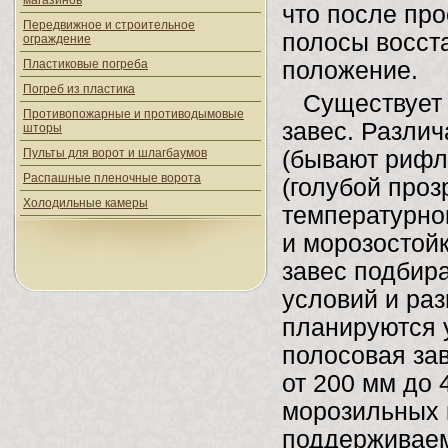
магазинов
что после про
Передвижное и строительное
полосы восст
ограждение
Пластиковые погреба
положение.
Погреб из пластика
Существует н
Противопожарные и противодымовые
завес. Различ
шторы
Пульты для ворот и шлагбаумов
(бывают рифле
Распашные пленочные ворота
(голубой проз
Холодильные камеры
температурно
и морозостойк
завес подбира
условий и ра
планируются 
полосовая зав
от 200 мм до 
морозильных 
поддерживаем