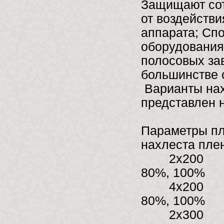
Защищают сот
от воздейств
аппарата; Сп
оборудования
полосовых зав
большинстве 
Варианты нах
представлен 
Параметры пл
нахлеста пле
2х
80%, 100%
4х
80%, 100%
2х