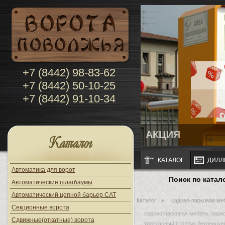
+7 (8442) 98-83-62
+7 (8442) 50-10-25
+7 (8442) 91-10-34
АКЦИЯ
Каталог
КАТАЛОГ
ДИЛЛ
Автоматика для ворот
Поиск по катал
Автоматические шлагбаумы
Автоматический цепной барьер CAT
Каталог
садово-парковая меб
Секционные ворота
садово-парковая мебель, парк
Сдвижные(откатные) ворота
тротуарный;столбик бетонируе