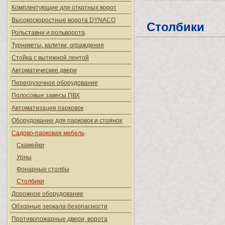
Комплектующие для откатных ворот
Высокоскоростные ворота DYNACO
Столбики
Рольставни и рольворота
Турникеты, калитки, ограждения
Стойка с вытяжной лентой
Автоматические двери
Перегрузочное оборудование
Полосовые завесы ПВХ
Автоматизация парковок
Оборудование для парковок и стоянок
Садово-парковая мебель
Скамейки
Урны
Фонарные столбы
Столбики
Дорожное оборудование
Обзорные зеркала безопасности
Противопожарные двери, ворота