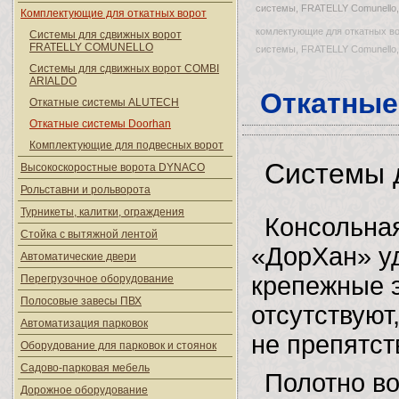
системы, FRATELLY Comunello,
Комплектующие для откатных ворот
комлектующие для откатных во
Системы для сдвижных ворот
FRATELLY COMUNELLO
системы, FRATELLY Comunello,
Системы для сдвижных ворот COMBI
ARIALDO
Откатные
Откатные системы ALUTECH
Откатные системы Doorhan
Комплектующие для подвесных ворот
Системы 
Высокоскоростные ворота DYNACO
Рольставни и рольворота
Турникеты, калитки, ограждения
Консольная
Стойка с вытяжной лентой
«ДорХан» у
Автоматические двери
крепежные э
Перегрузочное оборудование
Полосовые завесы ПВХ
отсутствуют
Автоматизация парковок
не препятст
Оборудование для парковок и стоянок
Садово-парковая мебель
Полотно во
Дорожное оборудование