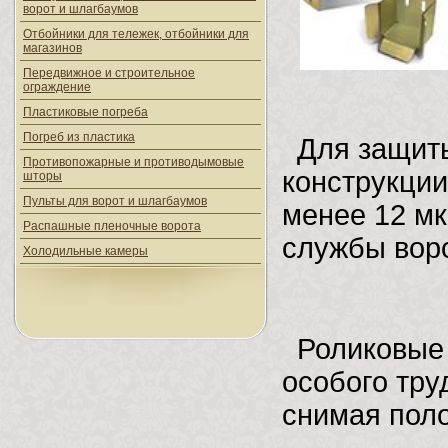
ворот и шлагбаумов
Отбойники для тележек, отбойники для
магазинов
Передвижное и строительное
ограждение
Пластиковые погреба
Погреб из пластика
Для защиты
Противопожарные и противодымовые
конструкции
шторы
Пульты для ворот и шлагбаумов
менее 12 мк
Распашные пленочные ворота
службы воро
Холодильные камеры
Роликовые 
особого тру
снимая поло