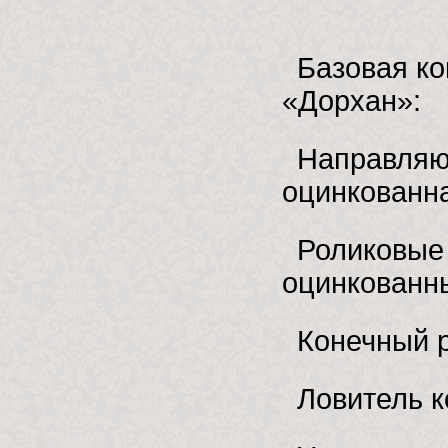
Базовая к
«Дорхан»:
Направляю
оцинкованн
Роликовые
оцинкованн
Конечный р
Ловитель к