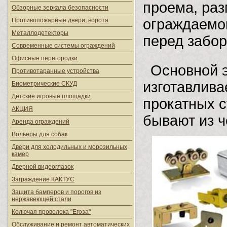
проема, ра
Обзорные зеркала безопасности
ограждаемой
Противопожарные двери, ворота
Металлодетекторы
перед забор
Современные системы ограждений
Офисные перегородки
Основной 
Противотаранные устройства
изготавлива
Биометрические СКУД
Детские игровые площадки
прокатных с
АКЦИЯ
бывают из ч
Аренда ограждений
Вольеры для собак
Двери для холодильных и морозильных
камер
Дверной видеоглазок
Заграждение КАКТУС
Защита бамперов и порогов из
нержавеющей стали
Колючая проволока "Егоза"
Обслуживание и ремонт автоматических