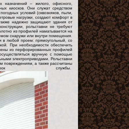
х назначений – жилого, офисного,
ных киосков. Они служат средством
 погодных условий (сквозняков, пыли,
ветровые нагрузки, создают комфорт в
 также надежно защищают здания от
конструкции, рольставни не требуют
полотно из профилей наматывается на
оемом снаружи или внутри помещения.
и в любой проем: прямоугольный, со
кой. При необходимости обеспечить
овлены из перфорированных профилей
осуществляться вручную с помощью
ьными электроприводами. Рольставни
им повреждениям, а также рассчитаны
к службы.