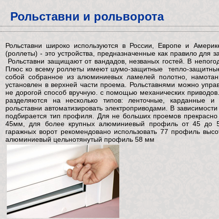
Рольставни и рольворота
Рольставни широко используются в России, Европе и Америк
(роллеты) - это устройства, предназначенные как правило для 
Рольставни защищают от вандадов, незваных гостей. В непого
Плюс ко всему роллеты имеют шумо-защитные тепло-защитные 
собой собранное из алюминиевых ламелей полотно, намотан
установлен в верхней части проема. Рольставнями можно упр
не дорогой способ вручную. с помощью механических приводов
разделяются на несколько типов: ленточные, карданные и 
рольставни автоматизировать электроприводами. В зависимости
подбирается тип профиля. Для не больших проемов прекрасно
45мм, для более крупных алюминиевый профиль от 45 до 5
гаражных ворот рекомендовано использовать 77 профиль выс
алюминиевый цельнотянутый профиль 58 мм