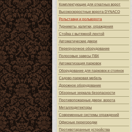
Комплектующие для откатных ворот
Высокоскоростные ворота DYNACO
Рольставни и рольворота
Турникеты, калитки, ограждения
Стойка с вытяжной лентой
Автоматические двери
Перегрузочное оборудование
Полосовые завесы ПВХ
Автоматизация парковок
Оборудование для парковок и стоянок
Садово-парковая мебель
Дорожное оборудование
Обзорные зеркала безопасности
Противопожарные двери, ворота
Металлодетекторы
Современные системы ограждений
Офисные перегородки
Противотаранные устройства