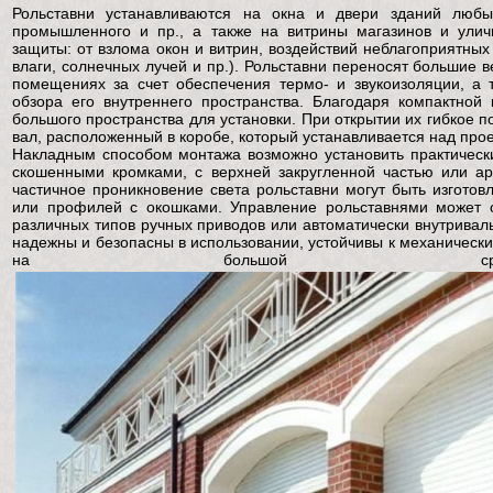
Рольставни устанавливаются на окна и двери зданий любы
промышленного и пр., а также на витрины магазинов и улич
защиты: от взлома окон и витрин, воздействий неблагоприятных
влаги, солнечных лучей и пр.). Рольставни переносят большие 
помещениях за счет обеспечения термо- и звукоизоляции, а
обзора его внутреннего пространства. Благодаря компактной 
большого пространства для установки. При открытии их гибкое 
вал, расположенный в коробе, который устанавливается над пр
Накладным способом монтажа возможно установить практическ
скошенными кромками, с верхней закругленной частью или ар
частичное проникновение света рольставни могут быть изгот
или профилей с окошками. Управление рольставнями может 
различных типов ручных приводов или автоматически внутривал
надежны и безопасны в использовании, устойчивы к механическ
на большой сро