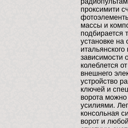
радиопультам
проксимити с
фотоэлементы
массы и комп
подбирается 
установке на
итальянского 
зависимости о
колеблется от
внешнего эле
устройство ра
ключей и спе
ворота можно
усилиями. Ле
консольная си
ворот и любо