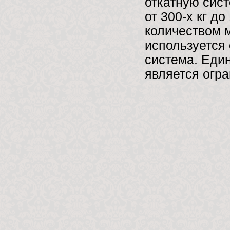
откатную сис
от 300-х кг д
количеством м
используется
система. Еди
является огра