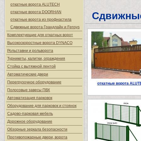
откатные ворота ALUTECH
откатные ворота DOORHAN
Сдвижные
откатные ворота из профнастила
Сдвижные ворота Грандлайн и Fensys
Комплектующие для откатных ворот
Высокоскоростные ворота DYNACO
Рольставни и рольворота
Турникеты, калитки, ограждения
Стойка с вытяжной лентой
Автоматические двери
Перегрузочное оборудование
откатные ворота ALU
Полосовые завесы ПВХ
Автоматизация парковок
Оборудование для парковок и стоянок
Садово-парковая мебель
Дорожное оборудование
Обзорные зеркала безопасности
Противопожарные двери, ворота