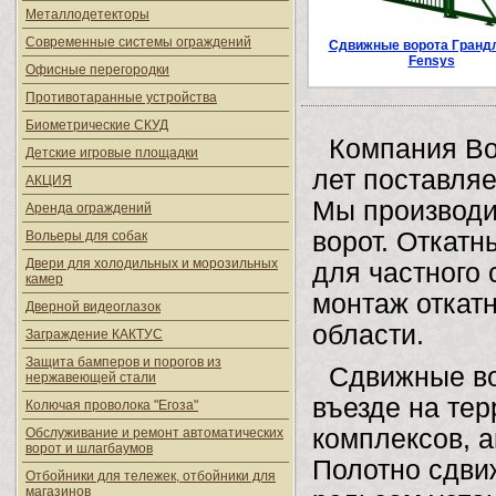
Металлодетекторы
Современные системы ограждений
Сдвижные ворота Гранд
Fensys
Офисные перегородки
Противотаранные устройства
Биометрические СКУД
Компания Во
Детские игровые площадки
лет поставляе
АКЦИЯ
Мы производи
Аренда ограждений
ворот. Откат
Вольеры для собак
Двери для холодильных и морозильных
для частного
камер
монтаж откатн
Дверной видеоглазок
области.
Заграждение КАКТУС
Защита бамперов и порогов из
Сдвижные во
нержавеющей стали
въезде на тер
Колючая проволока "Егоза"
комплексов, а
Обслуживание и ремонт автоматических
ворот и шлагбаумов
Полотно сдви
Отбойники для тележек, отбойники для
магазинов