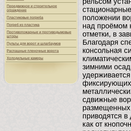
рельсом уста
Передвижное и строительное
стационарные
ограждение
положении во
Пластиковые погреба
над проёмом н
Погреб из пластика
Противопожарные и противодымовые
отметки, в за
шторы
Благодаря сп
Пульты для ворот и шлагбаумов
консольная с
Распашные пленочные ворота
климатическим
Холодильные камеры
зимними осад
удерживается
фиксирующих 
металлически
сдвижные вор
размещенных 
приводятся в
как от кнопоч