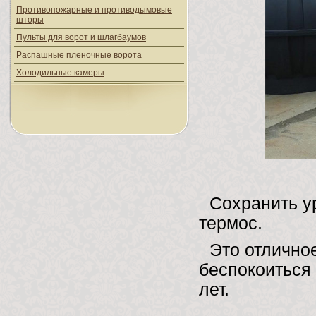
Противопожарные и противодымовые
шторы
Пульты для ворот и шлагбаумов
Распашные пленочные ворота
Холодильные камеры
Сохранить ур
термос.
Это отлично
беспокоиться 
лет.