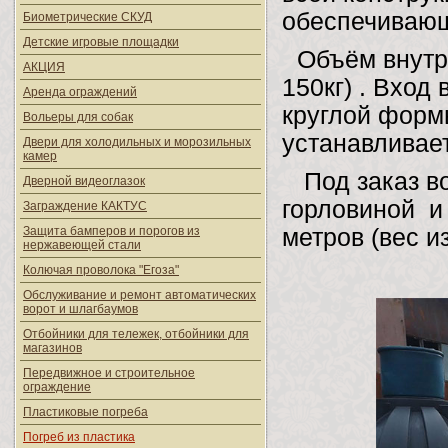
обеспечивающ
Биометрические СКУД
Детские игровые площадки
Объём внутри
АКЦИЯ
150кг) . Вход
Аренда ограждений
круглой формы
Вольеры для собак
устанавливае
Двери для холодильных и морозильных
камер
Под заказ в
Дверной видеоглазок
горловиной и
Заграждение КАКТУС
Защита бамперов и порогов из
метров (вес и
нержавеющей стали
Колючая проволока "Егоза"
Обслуживание и ремонт автоматических
ворот и шлагбаумов
Отбойники для тележек, отбойники для
магазинов
Передвижное и строительное
ограждение
Пластиковые погреба
Погреб из пластика