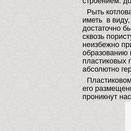
строением: д
Рыть котлов
иметь в виду
достаточно бы
сквозь порист
неизбежно пр
образованию п
пластиковых 
абсолютно ге
Пластиковому
его размещени
проникнут на