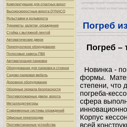
цилиндрический погреб волгогр
Комплектующие для откатных ворот
пластика, погреб из пластика в
Высокоскоростные ворота DYNACO
Рольставни и рольворота
Погреб и
Турникеты, калитки, ограждения
Стойка с вытяжной лентой
Автоматические двери
Погреб – 
Перегрузочное оборудование
Полосовые завесы ПВХ
Автоматизация парковок
Новинка - п
Оборудование для парковок и стоянок
Садово-парковая мебель
формы. Матер
Дорожное оборудование
степени, что 
Обзорные зеркала безопасности
погреба-кессо
Противопожарные двери, ворота
сфера выполн
Металлодетекторы
инновационно
Современные системы ограждений
Корпус кессон
Офисные перегородки
всей конструк
Противотаранные устройства