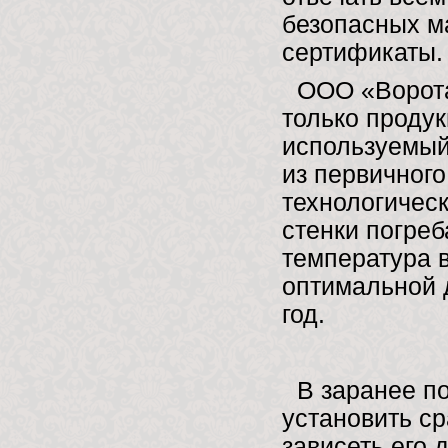
безопасных м
сертификаты.
ООО «Ворота
только проду
используемый
из первичног
технологическ
стенки погреб
температура 
оптимальной д
год.
В заранее п
установить ср
зависеть его 