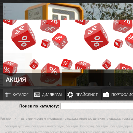
АКЦИЯ
КАТАЛОГ
ДИЛЛЕРАМ
ПРАЙСЛИСТ
ПОРТФОЛИ
Поиск по каталогу:
Каталог
детские игровые площадки, площадка игровая, детская площадка, горка дл
беседки детские; беседки в волгограде; беседки Волгоград; беседки ; беседки дере
ксил; ксил; беседки металлические; беседки для детского сада, веранда детская, ве