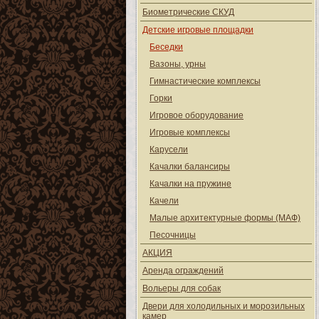
Биометрические СКУД
Детские игровые площадки
Беседки
Вазоны, урны
Гимнастические комплексы
Горки
Игровое оборудование
Игровые комплексы
Карусели
Качалки балансиры
Качалки на пружине
Качели
Малые архитектурные формы (МАФ)
Песочницы
АКЦИЯ
Аренда ограждений
Вольеры для собак
Двери для холодильных и морозильных
камер