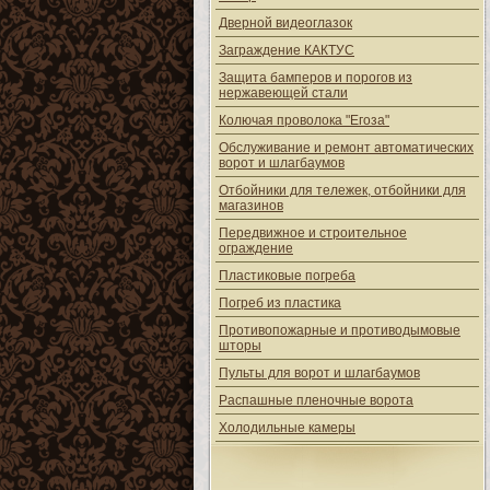
Дверной видеоглазок
Заграждение КАКТУС
Защита бамперов и порогов из
нержавеющей стали
Колючая проволока "Егоза"
Обслуживание и ремонт автоматических
ворот и шлагбаумов
Отбойники для тележек, отбойники для
магазинов
Передвижное и строительное
ограждение
Пластиковые погреба
Погреб из пластика
Противопожарные и противодымовые
шторы
Пульты для ворот и шлагбаумов
Распашные пленочные ворота
Холодильные камеры