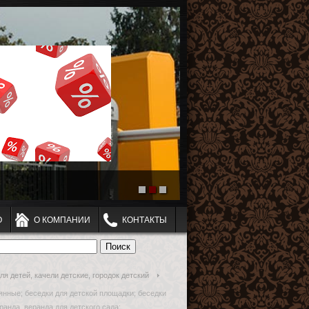
О
О КОМПАНИИ
КОНТАКТЫ
я детей, качели детские, городок детский
вянные; беседки для детской площадки; беседки
ранда, веранда для детского сада;